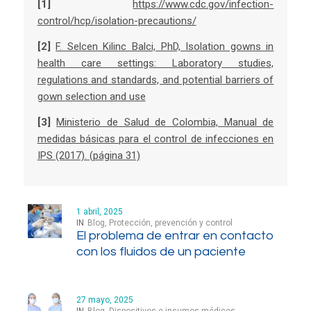
[1]
https://www.cdc.gov/infection-
control/hcp/isolation-precautions/
[2]
F. Selcen Kilinc Balci, PhD, Isolation gowns in
health care settings: Laboratory studies,
regulations and standards, and potential barriers of
gown selection and use
[3]
Ministerio de Salud de Colombia, Manual de
medidas básicas para el control de infecciones en
IPS (2017). (página 31)
1 abril, 2025
IN
Blog
,
Protección, prevención y control
El problema de entrar en contacto
con los fluidos de un paciente
27 mayo, 2025