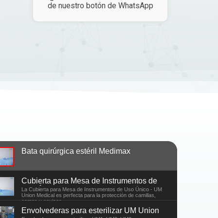
de nuestro botón de WhatsApp
Bata quirúrgica estéril Medimax
Cubierta para Mesa de Instrumentos de
Uso Único
La Cubierta para Mesa de Instrumentos de Uso Único - UM
Union Medical es perfecta para la protección de camillas,
camas y equipos
Envolvederas para esterilizar UM Union