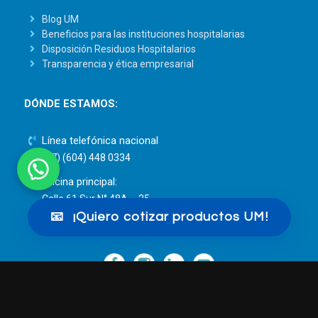
Blog UM
Beneficios para las instituciones hospitalarias
Disposición Residuos Hospitalarios
Transparencia y ética empresarial
DÓNDE ESTAMOS:
Línea telefónica nacional
(57) (604) 448 0334
Oficina principal:
Calle 61 Sur N° 48A – 25
Sabaneta, Antioquia – Colombia.
📧
¡Quiero cotizar productos UM!
—
—
—