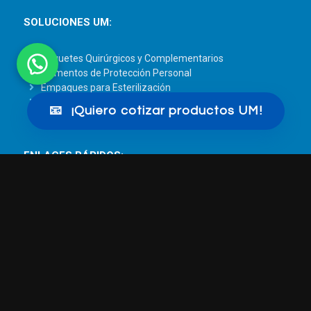
SOLUCIONES UM:
Paquetes Quirúrgicos y Complementarios
Elementos de Protección Personal
Empaques para Esterilización
Paños UM
📧
¡Quiero cotizar productos UM!
TODAS LAS SOLUCIONES UM
ENLACES RÁPIDOS:
Blog UM
Beneficios para las instituciones hospitalarias
Disposición Residuos Hospitalarios
Transparencia y ética empresarial
DÓNDE ESTAMOS:
Línea telefónica nacional