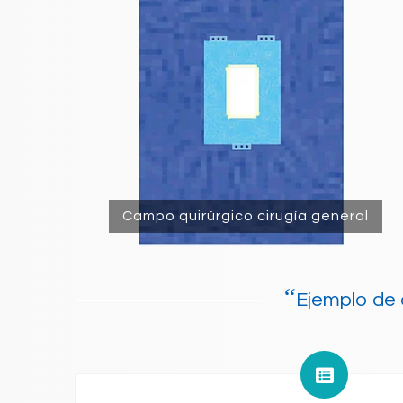
Campo quirúrgico cirugía general
“
Ejemplo de 