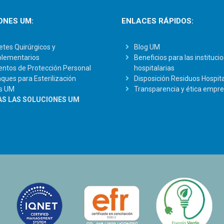
ONES UM:
ENLACES RÁPIDOS:
tes Quirúrgicos y
Blog UM
lementarios
Beneficios para las instituci
ntos de Protección Personal
hospitalarias
ues para Esterilización
Disposición Residuos Hospita
s UM
Transparencia y ética empre
S LAS SOLUCIONES UM