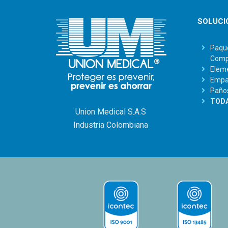
SOLUCI
Paque
Comp
Eleme
Empaq
Paño
TODA
Union Medical S.A.S
Industria Colombiana