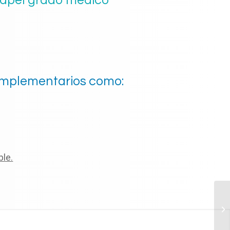
papel grado médico
omplementarios como:
le.