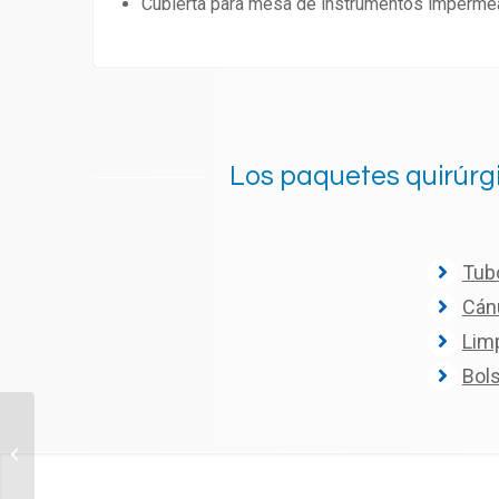
Cubierta para mesa de instrumentos impermea
Los paquetes quirúr
Tub
Cán
Limp
Bols
Ginecobstetricia
Cesárea