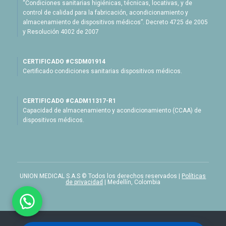
“Condiciones sanitarias higiénicas, técnicas, locativas, y de
control de calidad para la fabricación, acondicionamiento y
almacenamiento de dispositivos médicos”. Decreto 4725 de 2005
y Resolución 4002 de 2007
CERTIFICADO #CSDM01914
Certificado condiciones sanitarias dispositivos médicos.
CERTIFICADO #CADM11317-R1
Capacidad de almacenamiento y acondicionamiento (CCAA) de
dispositivos médicos.
UNION MEDICAL S.A.S © Todos los derechos reservados |
Políticas
de privacidad
| Medellín, Colombia