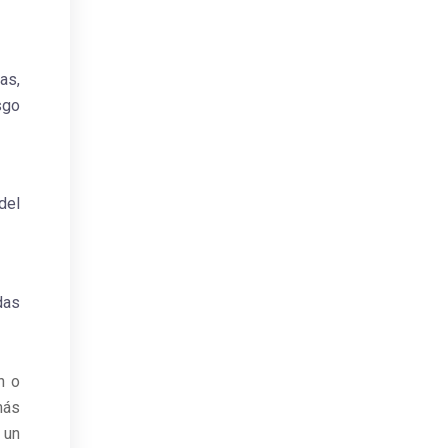
as,
sgo
del
das
n o
más
 un