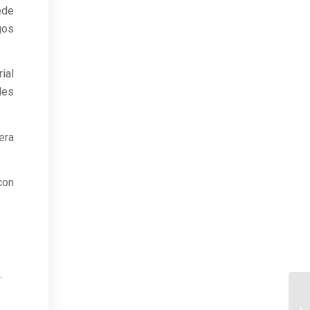
ede
gos
ial
les
era
con