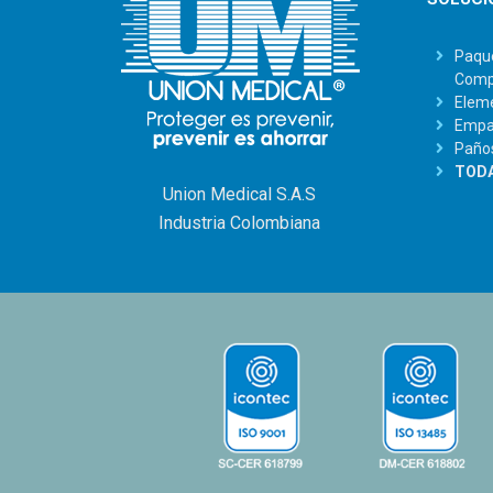
Paque
Comp
Eleme
Empaq
Paño
TODA
Union Medical S.A.S
Industria Colombiana