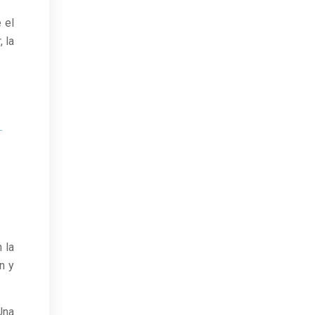
 el
 la
 la
n y
Una