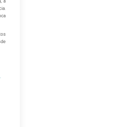
, a
ia.
oca
tos
sde