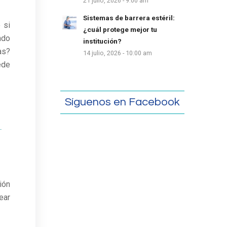
21 julio, 2026 - 9:00 am
Sistemas de barrera estéril:
 si
¿cuál protege mejor tu
ndo
institución?
as?
14 julio, 2026 - 10:00 am
ede
Síguenos en Facebook
ión
ear