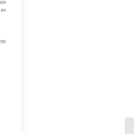
ión
 en
cto