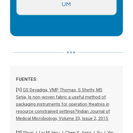
UM
FUENTES:
[1]
GS Devadiga, VMP Thomas, S Shetty, MS
Setia, Is non-woven fabric a useful method of
packaging instruments for operation theatres in
resource constrained settings?Indian Journal of
Medical Microbiology, Volume 33, Issue 2, 2015.
[2]
Shuai J, Liu M, Hou J, Chen Y, Jiang J, Yu J, Yin