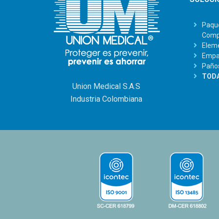
Paque
Comp
Eleme
Empaq
Paño
TODA
Union Medical S.A.S
Industria Colombiana