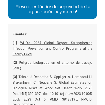
¡Eleva el estándar de seguridad de tu
organización hoy mismo!
Fuentes:
[1]
WHO’s 2024 Global Report: Strengthening
Infection Prevention and Control Programs at the
Facility Level
[2]
Peligros biológicos en el entorno de trabajo
(PDF)
[3]
Takala J, Descatha A, Oppliger A, Hamzaoui H,
Bråkenhielm C, Neupane S. Global Estimates on
Biological Risks at Work. Saf Health Work. 2023
Dec;14(4):390-397. doi: 10.1016/j.shaw.2023.10.005.
Epub 2023 Oct 5. PMID: 38187195; PMCID: