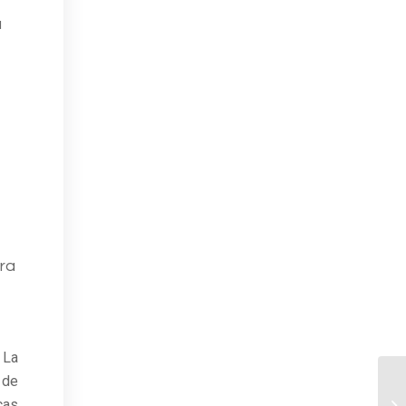
a
ra
 La
 de
cas