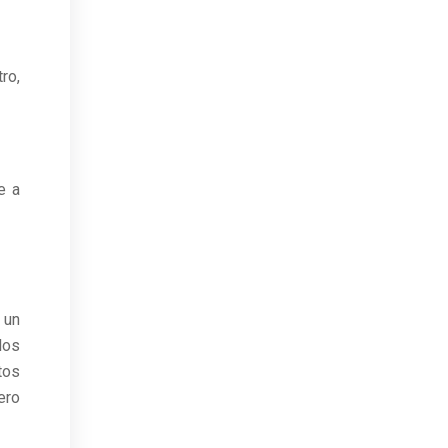
ro,
e a
 un
los
tos
ero