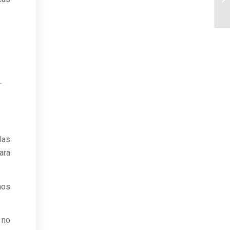
las
ara
mos
 no