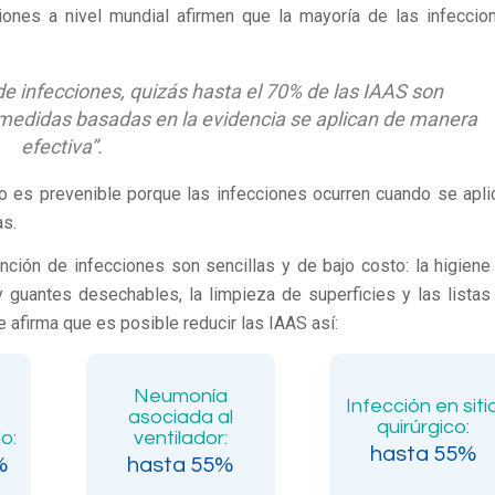
iones a nivel mundial afirmen que la mayoría de las infeccio
de infecciones,
quizás hasta el 70% de las IAAS son
 medidas basadas en la evidencia se aplican de manera
efectiva”.
 es prevenible porque las infecciones ocurren cuando se apli
as.
ción de infecciones son sencillas y de bajo costo: la higiene
y guantes desechables, la limpieza de superficies y las listas
afirma que es posible reducir las IAAS así:
Neumonía
Infección en siti
asociada al
quirúrgico:
o:
ventilador:
hasta 55%
%
hasta 55%