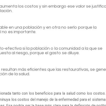
aumenta los costos y sin embargo ese valor se justific
lación.
ble en una población y en otra no serlo porque la
í no es importante.
-efectiva si la población o la comunidad a la que se
sta al riesgo, porque el gasto se diluye.
resultan más eficientes que las restaurativas, se gene
ión de la salud.
ionada tanto con los beneficios para la salud como los costos.
minuya los costos del manejo de la enfermedad para el sistema
s. Esa podría ser la base más clara para la definición de políti