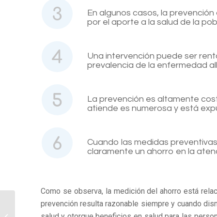
En algunos casos, la prevención 
por el aporte a la salud de la pob
Una intervención puede ser renta
prevalencia de la enfermedad all
La prevención es altamente costo
atiende es numerosa y está expue
Cuando las medidas preventivas 
claramente un ahorro en la atenc
Como se observa, la medición del ahorro está relac
prevención resulta razonable siempre y cuando dis
¿Por qué están
salud y otorgue beneficios en salud para las persona