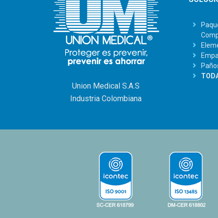
Paque
Comp
Eleme
Empaq
Paño
TODA
Union Medical S.A.S
Industria Colombiana