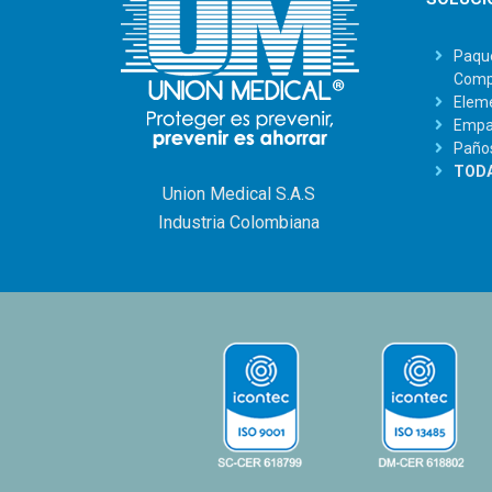
Paque
Comp
Eleme
Empaq
Paño
TODA
Union Medical S.A.S
Industria Colombiana