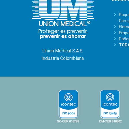
Paque
Comp
Eleme
Empaq
Paño
TODA
Union Medical S.A.S
Industria Colombiana