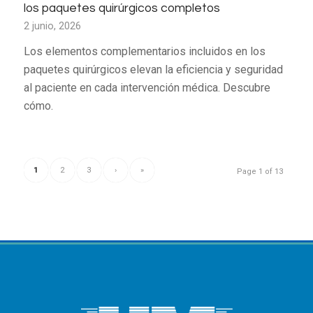
los paquetes quirúrgicos completos
2 junio, 2026
Los elementos complementarios incluidos en los
paquetes quirúrgicos elevan la eficiencia y seguridad
al paciente en cada intervención médica. Descubre
cómo.
1
2
3
›
»
Page 1 of 13