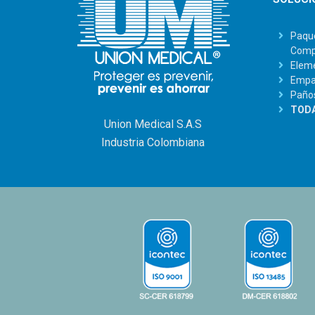
Paque
Comp
Eleme
Empaq
Paño
TODA
Union Medical S.A.S
Industria Colombiana