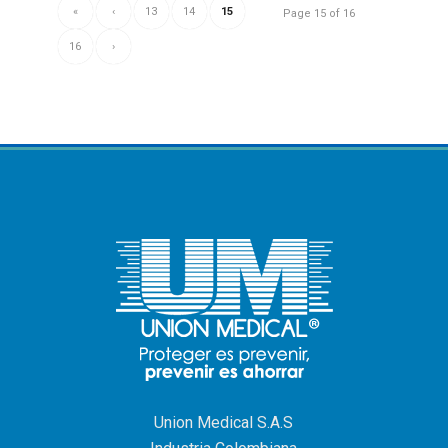
«
‹
13
14
15
Page 15 of 16
16
›
Union Medical S.A.S