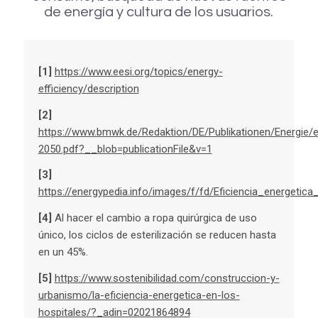
de energía y cultura de los usuarios.
[1]
https://www.eesi.org/topics/energy-
efficiency/description
[2]
https://www.bmwk.de/Redaktion/DE/Publikationen/Energie/en
2050.pdf?__blob=publicationFile&v=1
[3]
https://energypedia.info/images/f/fd/Eficiencia_energeti
[4]
Al hacer el cambio a ropa quirúrgica de uso
único, los ciclos de esterilización se reducen hasta
en un 45%.
[5]
https://www.sostenibilidad.com/construccion-y-
urbanismo/la-eficiencia-energetica-en-los-
hospitales/?_adin=02021864894