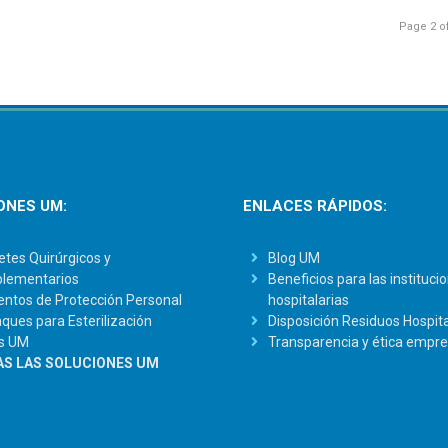
Page 2 o
ONES UM:
ENLACES RÁPIDOS:
tes Quirúrgicos y
Blog UM
lementarios
Beneficios para las instituci
ntos de Protección Personal
hospitalarias
ues para Esterilización
Disposición Residuos Hospita
s UM
Transparencia y ética empre
S LAS SOLUCIONES UM