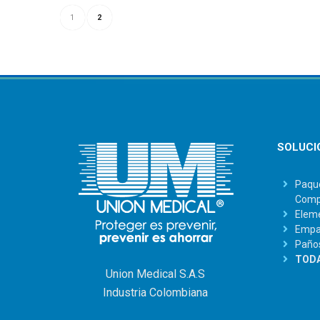
1
2
SOLUCI
Paque
Comp
Eleme
Empaq
Paño
TODA
Union Medical S.A.S
Industria Colombiana