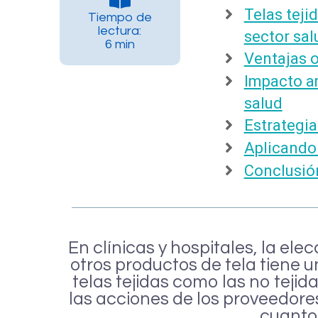
Telas tejid
Tiempo de
lectura:
sector sal
6 min
Ventajas o
Impacto am
salud
Estrategia
Aplicando 
Conclusió
En clínicas y hospitales, la ele
otros productos de tela tiene u
telas tejidas como las no teji
las acciones de los proveedore
cuanto 