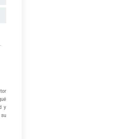
tor
qué
d y
 su