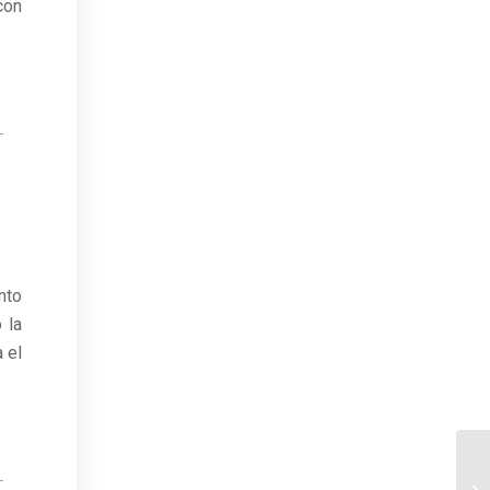
con
nto
 la
 el