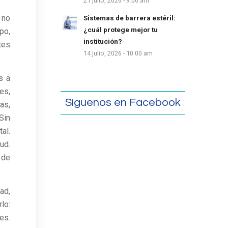
21 julio, 2026 - 9:00 am
 no
Sistemas de barrera estéril:
¿cuál protege mejor tu
po,
institución?
tes
14 julio, 2026 - 10:00 am
s a
es,
Síguenos en Facebook
as,
Sin
al.
ud.
 de
ad,
lo:
es.