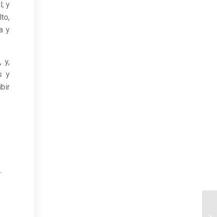
; y
to,
a y
 y,
s y
bir