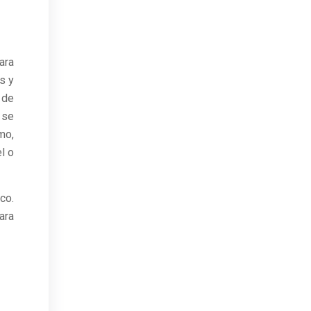
ara
s y
 de
 se
mo,
l o
co.
ara