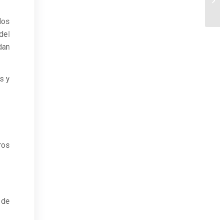
dos
del
dan
s y
ros
 de