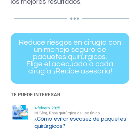
los mejores resultados.
Reduce riesgos en cirugía con
un manejo seguro de
paquetes quirúrgicos.
Elige el adecuado a cada
cirugía. ¡Recibe asesoría!
TE PUEDE INTERESAR
4 febrero, 2025
IN
Blog
,
Ropa quirúrgica de uso único
¿Cómo evitar escasez de paquetes
quirúrgicos?