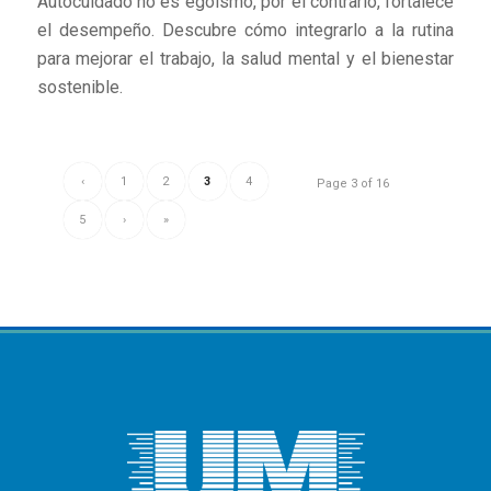
Autocuidado no es egoísmo, por el contrario, fortalece
el desempeño. Descubre cómo integrarlo a la rutina
para mejorar el trabajo, la salud mental y el bienestar
sostenible.
‹
1
2
3
4
Page 3 of 16
5
›
»