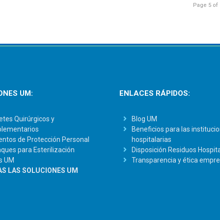
Page 5 of
ONES UM:
ENLACES RÁPIDOS:
tes Quirúrgicos y
Blog UM
lementarios
Beneficios para las instituci
ntos de Protección Personal
hospitalarias
ues para Esterilización
Disposición Residuos Hospita
s UM
Transparencia y ética empre
S LAS SOLUCIONES UM