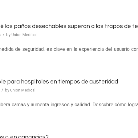
ué los paños desechables superan a los trapos de te
/
s
by
Union Medical
dida de seguridad, es clave en la experiencia del usuario con
ble para hospitales en tiempos de austeridad
/
by
Union Medical
 libera camas y aumenta ingresos y calidad. Descubre cómo logra
tos o en ganancias?