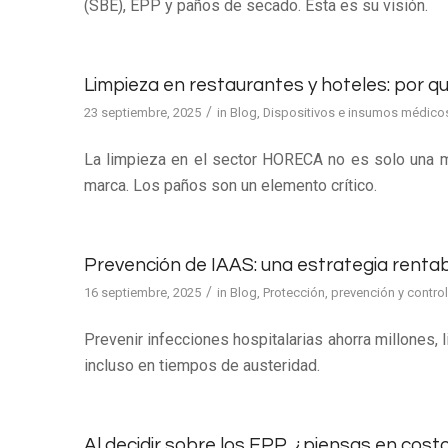
(SBE), EPP y paños de secado. Esta es su visión.
Limpieza en restaurantes y hoteles: por q
/
23 septiembre, 2025
in
Blog
,
Dispositivos e insumos médico
La limpieza en el sector HORECA no es solo una me
marca. Los paños son un elemento crítico.
Prevención de IAAS: una estrategia renta
/
16 septiembre, 2025
in
Blog
,
Protección, prevención y control
Prevenir infecciones hospitalarias ahorra millones,
incluso en tiempos de austeridad.
Al decidir sobre los EPP, ¿piensas en cos