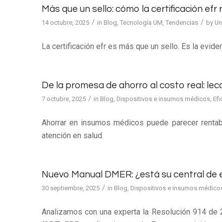
Más que un sello: cómo la certificación ef
/
/
14 octubre, 2025
in
Blog
,
Tecnología UM
,
Tendencias
by
Un
La certificación efr es más que un sello. Es la evide
De la promesa de ahorro al costo real: lecc
/
7 octubre, 2025
in
Blog
,
Dispositivos e insumos médicos
,
Efi
Ahorrar en insumos médicos puede parecer rentable
atención en salud.
Nuevo Manual DMER: ¿está su central de e
/
30 septiembre, 2025
in
Blog
,
Dispositivos e insumos médico
Analizamos con una experta la Resolución 914 de 2