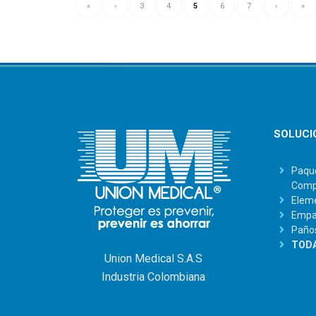
«
‹
3
4
5
6
7
›
»
SOLUCI
Paque
Comp
Eleme
Empaq
Paño
TODA
Union Medical S.A.S
Industria Colombiana