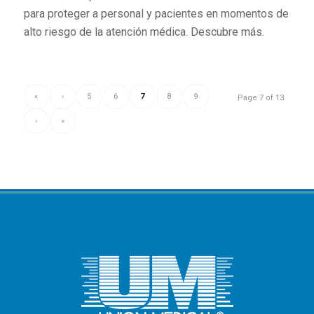
para proteger a personal y pacientes en momentos de
alto riesgo de la atención médica. Descubre más.
«
‹
5
6
7
8
9
Page 7 of 13
›
»