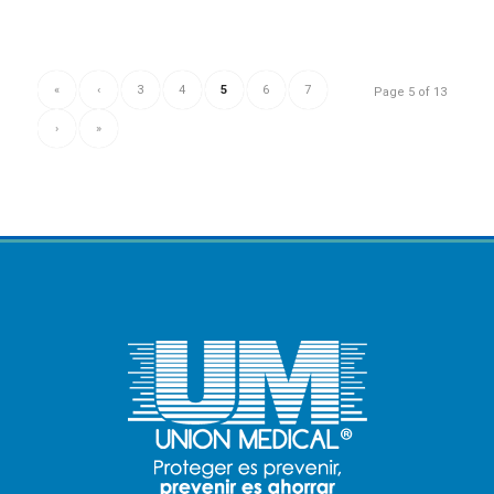
«
‹
3
4
5
6
7
Page 5 of 13
›
»