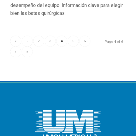
desempeño del equipo. Información clave para elegir
bien las batas quirúrgicas.
«
‹
2
3
4
5
6
Page 4 of 6
›
»