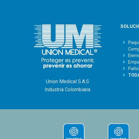
SOLUCI
Paque
Comp
Eleme
Empaq
Paño
TODA
Union Medical S.A.S
Industria Colombiana