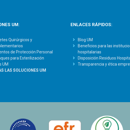
ONES UM:
ENLACES RÁPIDOS:
tes Quirúrgicos y
Blog UM
lementarios
Beneficios para las instituci
ntos de Protección Personal
hospitalarias
ues para Esterilización
Disposición Residuos Hospita
s UM
Transparencia y ética empre
S LAS SOLUCIONES UM