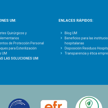
ONES UM:
ENLACES RÁPIDOS:
tes Quirúrgicos y
Blog UM
lementarios
Beneficios para las instituci
ntos de Protección Personal
hospitalarias
ues para Esterilización
Disposición Residuos Hospita
s UM
Transparencia y ética empre
S LAS SOLUCIONES UM