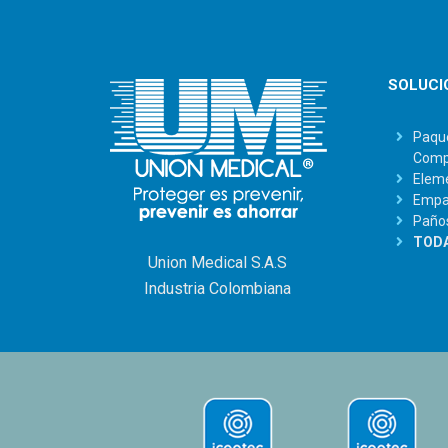
SOLUCI
Paque
Comp
Eleme
Empaq
Paño
TODA
Union Medical S.A.S
Industria Colombiana