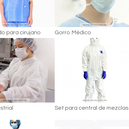
do para cirujano
Gorro Médico
strial
Set para central de mezclas