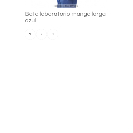
Bata laboratorio manga larga
azul
1
2
3