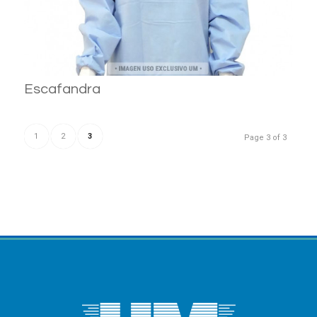
Escafandra
1
2
3
Page 3 of 3